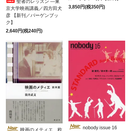
聖者のレッスン ―東
3,850円(税350円)
京大学映画講義／四方田犬
彦 【新刊／バーゲンブッ
ク】
2,640円(税240円)
nobody issue 16
映画のメティエ 欧