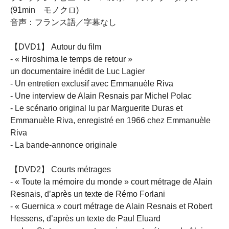
(91min モノクロ)
音声：フランス語／字幕なし
【DVD1】 Autour du film
- « Hiroshima le temps de retour »
un documentaire inédit de Luc Lagier
- Un entretien exclusif avec Emmanuèle Riva
- Une interview de Alain Resnais par Michel Polac
- Le scénario original lu par Marguerite Duras et
Emmanuèle Riva, enregistré en 1966 chez Emmanuèle
Riva
- La bande-annonce originale
【DVD2】 Courts métrages
- « Toute la mémoire du monde » court métrage de Alain
Resnais, d’après un texte de Rémo Forlani
- « Guernica » court métrage de Alain Resnais et Robert
Hessens, d’après un texte de Paul Eluard