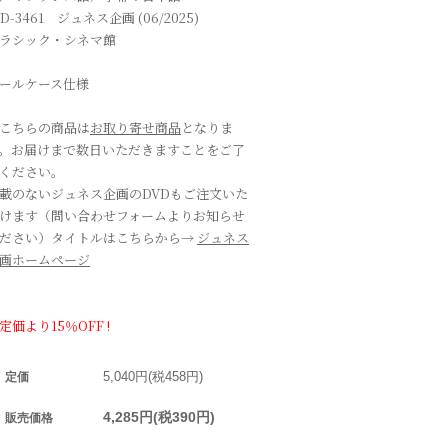
VD-3461 ジュネス企画 (06/2025)
ラシック・シネマ館
ールケース仕様
こちらの商品は
お取り寄せ商品
となりま
。お届けまで数日いただきますことをご了
ください。
載のないジュネス企画のDVDもご注文いた
けます（問い合わせフォームよりお知らせ
ださい）タイトルはこちらから→
ジュネス
画ホームページ
定価より15％OFF !
5,040円(税458円)
定価
4,285円(税390円)
販売価格