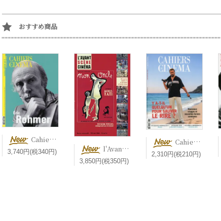
おすすめ商品
Cahiers du cinéma Hors-série Cinéaste N°7 Éric Rohmer 【新刊】 エリック・ロメール特集号
Cahiers du cinéma n° 833【新刊】 Y a-t-il quelqu’un pour sauver le rire ? コメディ映画
l'Avant-Scène Cinéma n° 733 Mon oncle ぼくの伯父さん【新刊】 Jacques Tati ジャック・タチ
3,740円(税340円)
2,310円(税210円)
3,850円(税350円)