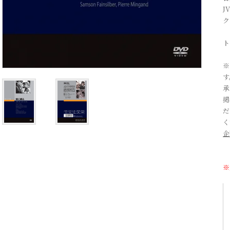
J
ク
ト
※
す
承
掲
だ
く
企
※