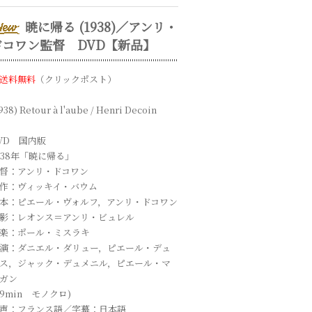
暁に帰る (1938)／アンリ・
ドコワン監督 DVD【新品】
送料無料
（クリックポスト）
938) Retour à l'aube / Henri Decoin
VD 国内版
938年「暁に帰る」
督：アンリ・ドコワン
作：ヴィッキイ・バウム
本：ピエール・ヴォルフ，アンリ・ドコワン
影：レオンス＝アンリ・ビュレル
楽：ポール・ミスラキ
演：ダニエル・ダリュー，ピエール・デュ
ス，ジャック・デュメニル，ピエール・マ
ガン
89min モノクロ)
声：フランス語／字幕：日本語