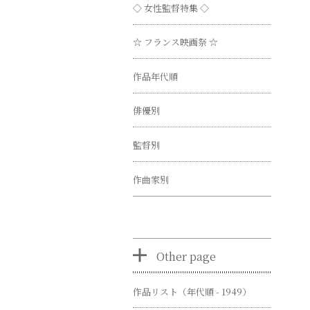
◇ 女性監督特集 ◇
☆ フランス映画祭 ☆
作品年代順
俳優別
監督別
作曲家別
Other page
作品リスト（年代順 - 1949）