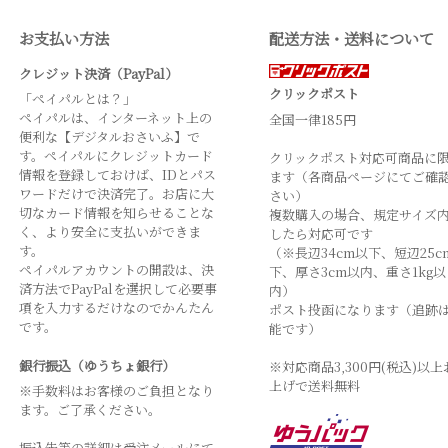
お支払い方法
配送方法・送料について
クレジット決済（PayPal）
クリックポスト
「ペイパルとは？」
ペイパルは、インターネット上の
全国一律185円
便利な【デジタルおさいふ】で
す。ペイパルにクレジットカード
クリックポスト対応可商品に
情報を登録しておけば、IDとパス
ます（各商品ページにてご確
ワードだけで決済完了。お店に大
さい）
切なカード情報を知らせることな
複数購入の場合、規定サイズ
く、より安全に支払いができま
したら対応可です
す。
（※長辺34cm以下、短辺25c
ペイパルアカウントの開設は、決
下、厚さ3cm以内、重さ1kg以
済方法でPayPalを選択して必要事
内）
項を入力するだけなのでかんたん
ポスト投函になります（追跡
です。
能です）
銀行振込（ゆうちょ銀行）
※対応商品3,300円(税込)以上
上げで送料無料
※手数料はお客様のご負担となり
ます。ご了承ください。
振込先等の詳細は受注メールにて