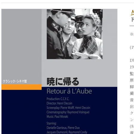
※
(1
D
1
監
原
脚
撮
音
出
ク
ン
(
音