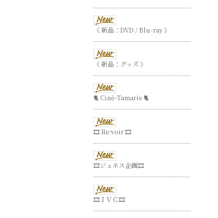
《 新品：DVD / Blu-ray 》
《 新品：グッズ 》
🐈 Ciné-Tamaris 🐈
🎞 Re:voir 🎞
🎞ジュネス企画🎞
🎞ＩＶＣ🎞