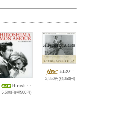
HIROSHIMA 1958 港千尋＋マリー＝クリスティーヌ・ドゥ・ナヴァセル 編 エマニュエル・リヴァ 写真【新刊】
3,850円(税350円)
Hiroshima, mon amour 二十四時間の情事 ヒロシマモナムール (1959) / Alain Resnais アラン・レネ 2DVD
5,500円(税500円)