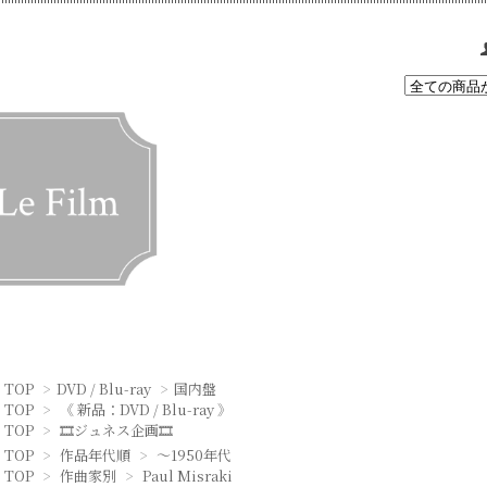
TOP
>
DVD / Blu-ray
>
国内盤
TOP
>
《 新品：DVD / Blu-ray 》
TOP
>
🎞ジュネス企画🎞
TOP
>
作品年代順
>
～1950年代
TOP
>
作曲家別
>
Paul Misraki