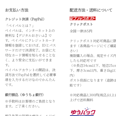
お支払い方法
配送方法・送料について
クレジット決済（PayPal）
クリックポスト
「ペイパルとは？」
ペイパルは、インターネット上の
全国一律185円
便利な【デジタルおさいふ】で
す。ペイパルにクレジットカード
クリックポスト対応可商品に
情報を登録しておけば、IDとパス
ます（各商品ページにてご確
ワードだけで決済完了。お店に大
さい）
切なカード情報を知らせることな
複数購入の場合、規定サイズ
く、より安全に支払いができま
したら対応可です
す。
（※長辺34cm以下、短辺25c
ペイパルアカウントの開設は、決
下、厚さ3cm以内、重さ1kg以
済方法でPayPalを選択して必要事
内）
項を入力するだけなのでかんたん
ポスト投函になります（追跡
です。
能です）
銀行振込（ゆうちょ銀行）
※対応商品3,300円(税込)以上
上げで送料無料
※手数料はお客様のご負担となり
ます。ご了承ください。
振込先等の詳細は受注メールにて