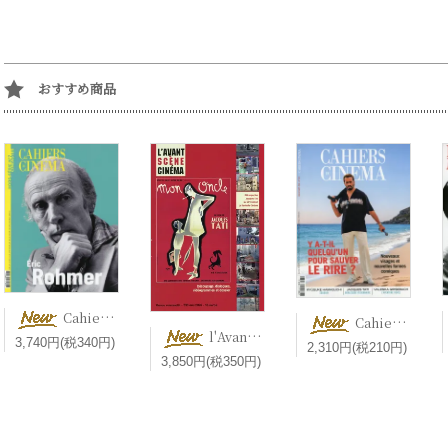
おすすめ商品
Cahiers du cinéma Hors-série Cinéaste N°7 Éric Rohmer 【新刊】 エリック・ロメール特集号
Cahiers du cinéma n° 833【新刊】 Y a-t-il quelqu’un pour sauver le rire ? コメディ映画
l'Avant-Scène Cinéma n° 733 Mon oncle ぼくの伯父さん【新刊】 Jacques Tati ジャック・タチ
3,740円(税340円)
2,310円(税210円)
3,850円(税350円)