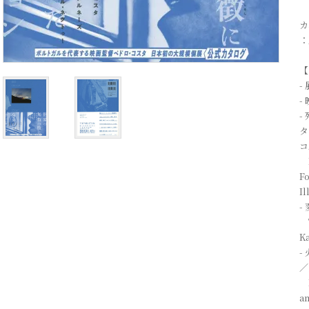
カ
：
【
-
-
-
タ
コ
Di
Fo
Il
-
Th
Ka
-
／
P
am