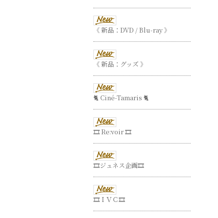
《 新品：DVD / Blu-ray 》
《 新品：グッズ 》
🐈 Ciné-Tamaris 🐈
🎞 Re:voir 🎞
🎞ジュネス企画🎞
🎞ＩＶＣ🎞