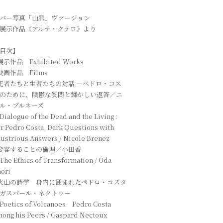
バー写真「山脈」ヴァージョン
展示作品《アルテ・クテロ》より
目次】
 展示作品 Exhibited Works
 映画作品 Films
 死者たちと生者たちの対話 ―ペドロ・コス
のために、陰鬱な質問と輝かしい返答／ニ
ル・ブルネーズ
alogue of the Dead and the Living :
r Pedro Costa, Dark Questions with
lustrious Answers / Nicole Brenez
 変容することの倫理／小田香
e Ethics of Transformation / Oda
ori
 火山の詩学 身内に囲まれたペドロ・コスタ
ガスパール・ネクトゥー
oetics of Volcanoes Pedro Costa
ong his Peers / Gaspard Nectoux