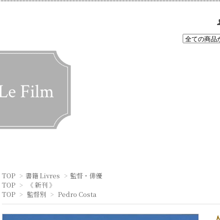
TOP
>
書籍 Livres
>
監督・俳優
TOP
>
《 新刊 》
TOP
>
監督別
>
Pedro Costa