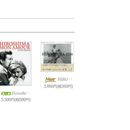
HIROSHIMA 1958 港千尋＋マリー＝クリスティーヌ・ドゥ・ナヴァセル 編 エマニュエル・リヴァ 写真【新刊】
3,850円(税350円)
Hiroshima, mon amour 二十四時間の情事 ヒロシマモナムール (1959) / Alain Resnais アラン・レネ 2DVD
5,500円(税500円)