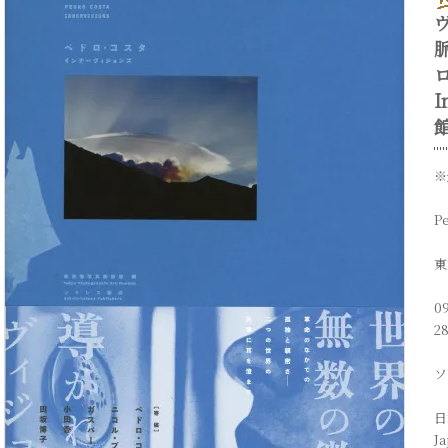
ロ
I
館
※
Pe
東
0
2
ソ
日
Ja