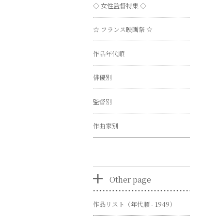
◇ 女性監督特集 ◇
☆ フランス映画祭 ☆
作品年代順
俳優別
監督別
作曲家別
Other page
作品リスト（年代順 - 1949）