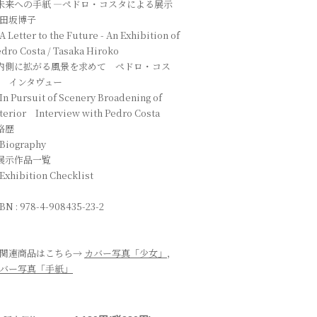
 未来への手紙 ―ペドロ・コスタによる展示
田坂博子
Letter to the Future - An Exhibition of
dro Costa / Tasaka Hiroko
 内側に拡がる風景を求めて ペドロ・コス
 インタヴュー
 Pursuit of Scenery Broadening of
terior Interview with Pedro Costa
 略歴
iography
 展示作品一覧
xhibition Checklist
BN : 978-4-908435-23-2
関連商品はこちら→
カバー写真「少女」
，
バー写真「手紙」