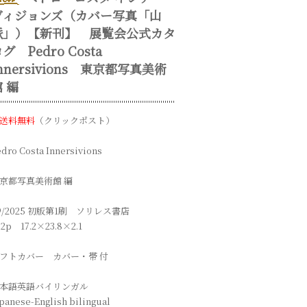
ヴィジョンズ（カバー写真「山
脈」）【新刊】 展覧会公式カタ
グ Pedro Costa
nnersivions 東京都写真美術
 編
送料無料
（クリックポスト）
dro Costa Innersivions
京都写真美術館 編
9/2025 初版第1刷 ソリレス書店
82p 17.2×23.8×2.1
フトカバー カバー・帯 付
本語英語バイリンガル
panese-English bilingual