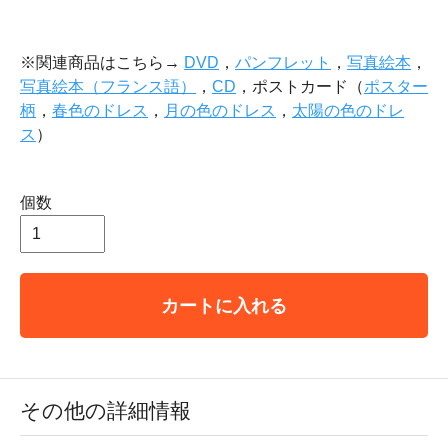
※関連商品はこちら→
DVD
，
パンフレット
，
写真絵本
，
写真絵本（フランス語）
，
CD
，ポストカード（
ポスター
柄
，
春色のドレス
，
月の色のドレス
，
太陽の色のドレ
ス
）
個数
カートに入れる
その他の詳細情報