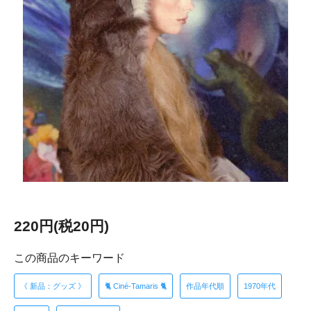
220円(税20円)
この商品のキーワード
《 新品：グッズ 》
🐈 Ciné-Tamaris 🐈
作品年代順
1970年代