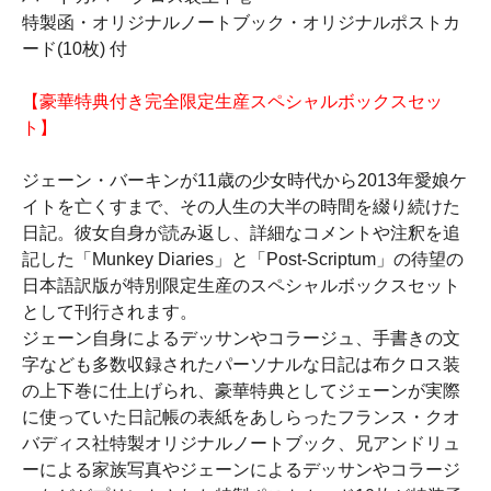
特製函・オリジナルノートブック・オリジナルポストカ
ード(10枚) 付
【豪華特典付き完全限定生産スペシャルボックスセッ
ト】
ジェーン・バーキンが11歳の少女時代から2013年愛娘ケ
イトを亡くすまで、その人生の大半の時間を綴り続けた
日記。彼女自身が読み返し、詳細なコメントや注釈を追
記した「Munkey Diaries」と「Post-Scriptum」の待望の
日本語訳版が特別限定生産のスペシャルボックスセット
として刊行されます。
ジェーン自身によるデッサンやコラージュ、手書きの文
字なども多数収録されたパーソナルな日記は布クロス装
の上下巻に仕上げられ、豪華特典としてジェーンが実際
に使っていた日記帳の表紙をあしらったフランス・クオ
バディス社特製オリジナルノートブック、兄アンドリュ
ーによる家族写真やジェーンによるデッサンやコラージ