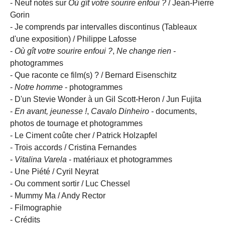
- Neuf notes sur
Où gît votre sourire enfoui ?
/ Jean-Pierre
Gorin
- Je comprends par intervalles discontinus (Tableaux
d'une exposition) / Philippe Lafosse
-
Où gît votre sourire enfoui ?
,
Ne change rien
-
photogrammes
- Que raconte ce film(s) ? / Bernard Eisenschitz
-
Notre homme
- photogrammes
- D'un Stevie Wonder à un Gil Scott-Heron / Jun Fujita
-
En avant, jeunesse !
,
Cavalo Dinheiro
- documents,
photos de tournage et photogrammes
- Le Ciment coûte cher / Patrick Holzapfel
- Trois accords / Cristina Fernandes
-
Vitalina Varela
- matériaux et photogrammes
- Une Piété / Cyril Neyrat
- Ou comment sortir / Luc Chessel
- Mummy Ma / Andy Rector
- Filmographie
- Crédits