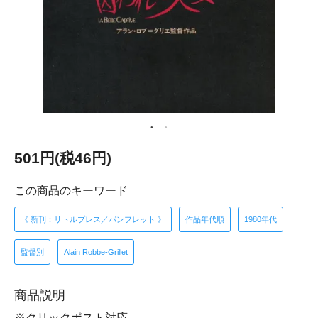
501円(税46円)
この商品のキーワード
《 新刊：リトルプレス／パンフレット 》
作品年代順
1980年代
監督別
Alain Robbe-Grillet
商品説明
※クリックポスト対応