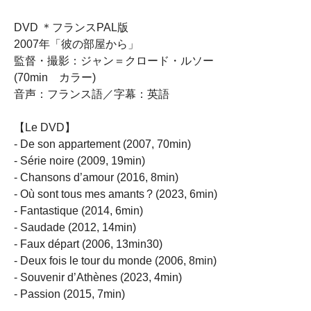
DVD ＊フランスPAL版
2007年「彼の部屋から」
監督・撮影：ジャン＝クロード・ルソー
(70min カラー)
音声：フランス語／字幕：英語
【Le DVD】
- De son appartement (2007, 70min)
- Série noire (2009, 19min)
- Chansons d’amour (2016, 8min)
- Où sont tous mes amants ? (2023, 6min)
- Fantastique (2014, 6min)
- Saudade (2012, 14min)
- Faux départ (2006, 13min30)
- Deux fois le tour du monde (2006, 8min)
- Souvenir d’Athènes (2023, 4min)
- Passion (2015, 7min)