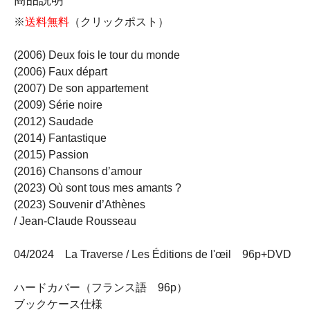
※
送料無料
（クリックポスト）
(2006) Deux fois le tour du monde
(2006) Faux départ
(2007) De son appartement
(2009) Série noire
(2012) Saudade
(2014) Fantastique
(2015) Passion
(2016) Chansons d’amour
(2023) Où sont tous mes amants ?
(2023) Souvenir d’Athènes
/ Jean-Claude Rousseau
04/2024 La Traverse / Les Éditions de l'œil 96p+DVD
ハードカバー（フランス語 96p）
ブックケース仕様