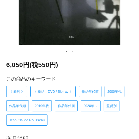
6,050円(税550円)
この商品のキーワード
《 新刊 》
《 新品：DVD / Blu-ray 》
作品年代順
2000年代
作品年代順
2010年代
作品年代順
2020年～
監督別
Jean-Claude Rousseau
商品説明