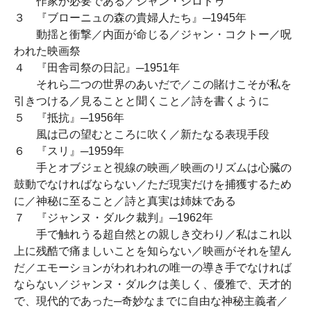
作家が必要である／ジャン・ジロドゥ
３ 『ブローニュの森の貴婦人たち』─1945年
動揺と衝撃／内面が命じる／ジャン・コクトー／呪
われた映画祭
４ 『田舎司祭の日記』─1951年
それら二つの世界のあいだで／この賭けこそが私を
引きつける／見ることと聞くこと／詩を書くように
５ 『抵抗』─1956年
風は己の望むところに吹く／新たなる表現手段
６ 『スリ』─1959年
手とオブジェと視線の映画／映画のリズムは心臓の
鼓動でなければならない／ただ現実だけを捕獲するため
に／神秘に至ること／詩と真実は姉妹である
７ 『ジャンヌ・ダルク裁判』─1962年
手で触れうる超自然との親しき交わり／私はこれ以
上に残酷で痛ましいことを知らない／映画がそれを望ん
だ／エモーションがわれわれの唯一の導き手でなければ
ならない／ジャンヌ・ダルクは美しく、優雅で、天才的
で、現代的であった─奇妙なまでに自由な神秘主義者／