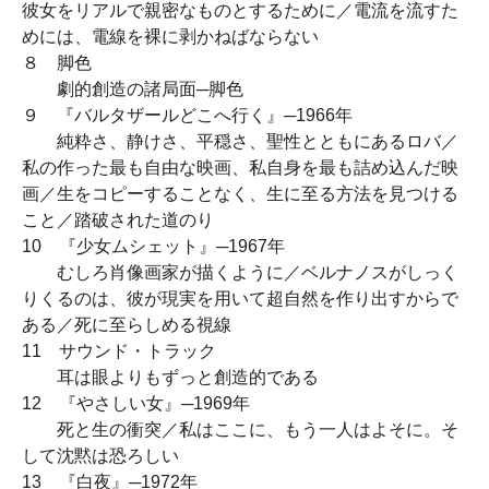
彼女をリアルで親密なものとするために／電流を流すた
めには、電線を裸に剥かねばならない
８ 脚色
劇的創造の諸局面─脚色
９ 『バルタザールどこへ行く』─1966年
純粋さ、静けさ、平穏さ、聖性とともにあるロバ／
私の作った最も自由な映画、私自身を最も詰め込んだ映
画／生をコピーすることなく、生に至る方法を見つける
こと／踏破された道のり
10 『少女ムシェット』─1967年
むしろ肖像画家が描くように／ベルナノスがしっく
りくるのは、彼が現実を用いて超自然を作り出すからで
ある／死に至らしめる視線
11 サウンド・トラック
耳は眼よりもずっと創造的である
12 『やさしい女』─1969年
死と生の衝突／私はここに、もう一人はよそに。そ
して沈黙は恐ろしい
13 『白夜』─1972年