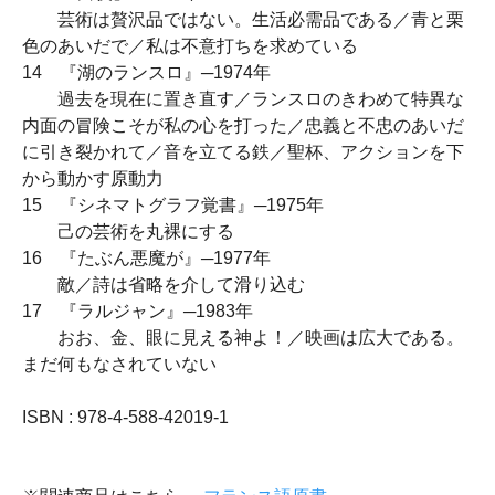
芸術は贅沢品ではない。生活必需品である／青と栗
色のあいだで／私は不意打ちを求めている
14 『湖のランスロ』─1974年
過去を現在に置き直す／ランスロのきわめて特異な
内面の冒険こそが私の心を打った／忠義と不忠のあいだ
に引き裂かれて／音を立てる鉄／聖杯、アクションを下
から動かす原動力
15 『シネマトグラフ覚書』─1975年
己の芸術を丸裸にする
16 『たぶん悪魔が』─1977年
敵／詩は省略を介して滑り込む
17 『ラルジャン』─1983年
おお、金、眼に見える神よ！／映画は広大である。
まだ何もなされていない
ISBN : 978-4-588-42019-1