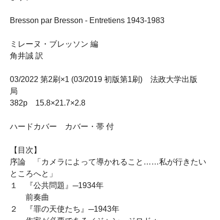
Bresson par Bresson - Entretiens 1943-1983
ミレーヌ・ブレッソン 編
角井誠 訳
03/2022 第2刷×1 (03/2019 初版第1刷) 法政大学出版
局
382p 15.8×21.7×2.8
ハードカバー カバー・帯 付
【目次】
序論 「カメラによって導かれること……私が行きたい
ところへと」
１ 『公共問題』─1934年
前奏曲
２ 『罪の天使たち』─1943年