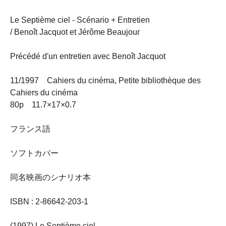
Le Septième ciel - Scénario + Entretien
/ Benoît Jacquot et Jérôme Beaujour
Précédé d'un entretien avec Benoît Jacquot
11/1997 Cahiers du cinéma, Petite bibliothèque des
Cahiers du cinéma
80p 11.7×17×0.7
フランス語
ソフトカバー
同名映画のシナリオ本
ISBN : 2-86642-203-1
(1997) Le Septième ciel