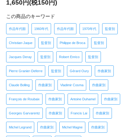
1,650円(税150円)
この商品のキーワード
作品年代順
1960年代
作品年代順
1970年代
監督別
Christian-Jaque
監督別
Philippe de Broca
監督別
Jacques Deray
監督別
Robert Enrico
監督別
Pierre Granier-Deferre
監督別
Gérard Oury
作曲家別
Claude Bolling
作曲家別
Vladimir Cosma
作曲家別
François de Roubaix
作曲家別
Antoine Duhamel
作曲家別
Georges Garvarentz
作曲家別
Francis Lai
作曲家別
Michel Legrand
作曲家別
Michel Magne
作曲家別