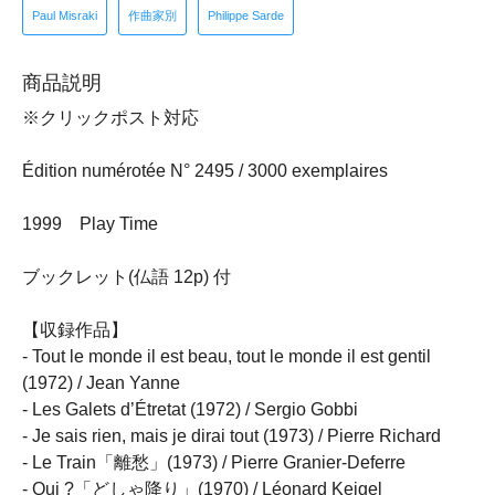
Paul Misraki
作曲家別
Philippe Sarde
商品説明
※クリックポスト対応
Édition numérotée N° 2495 / 3000 exemplaires
1999 Play Time
ブックレット(仏語 12p) 付
【収録作品】
- Tout le monde il est beau, tout le monde il est gentil
(1972) / Jean Yanne
- Les Galets d’Étretat (1972) / Sergio Gobbi
- Je sais rien, mais je dirai tout (1973) / Pierre Richard
- Le Train「離愁」(1973) / Pierre Granier-Deferre
- Qui ?「どしゃ降り」(1970) / Léonard Keigel