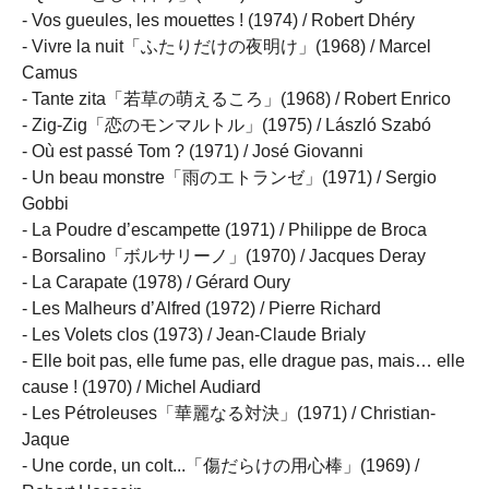
- Vos gueules, les mouettes ! (1974) / Robert Dhéry
- Vivre la nuit「ふたりだけの夜明け」(1968) / Marcel
Camus
- Tante zita「若草の萌えるころ」(1968) / Robert Enrico
- Zig-Zig「恋のモンマルトル」(1975) / László Szabó
- Où est passé Tom ? (1971) / José Giovanni
- Un beau monstre「雨のエトランゼ」(1971) / Sergio
Gobbi
- La Poudre d’escampette (1971) / Philippe de Broca
- Borsalino「ボルサリーノ」(1970) / Jacques Deray
- La Carapate (1978) / Gérard Oury
- Les Malheurs d’Alfred (1972) / Pierre Richard
- Les Volets clos (1973) / Jean-Claude Brialy
- Elle boit pas, elle fume pas, elle drague pas, mais… elle
cause ! (1970) / Michel Audiard
- Les Pétroleuses「華麗なる対決」(1971) / Christian-
Jaque
- Une corde, un colt...「傷だらけの用心棒」(1969) /