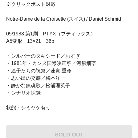
※クリックポスト対応
Notre-Dame de la Croisette (スイス) / Daniel Schmid
05/1988 第1刷 PTYX（プティックス）
A5変形 13×21 36p
・シルバーのタキシード／おすぎ
・1981年・カンヌ国際映画祭／河原畑寧
・迷子たちの祝祭／蓮實 重彥
・思い出の交感／梅本洋一
・静かな鎮魂歌／松浦理英子
・シナリオ採録
状態：シミヤケ有り
SOLD OUT