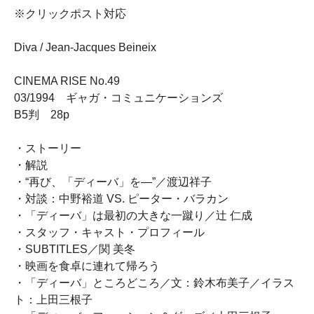
※クリックポスト対応
Diva / Jean-Jacques Beineix
CINEMA RISE No.49
03/1994 ギャガ・コミュニケーションズ
B5判 28p
・ストーリー
・解説
・“再び、「ディーバ」を―”／渡辺祥子
・対談：中野裕道 VS. ピーター・バラカン
・「ディーバ」は最初の大きな一蹴り／辻 仁成
・スタッフ・キャスト・プロフィール
・SUBTITLES／関 美冬
・映画を食卓に連れて帰ろう
・「ディーバ」ところどころ／文：鈴木布美子／イラス
ト：上田三根子