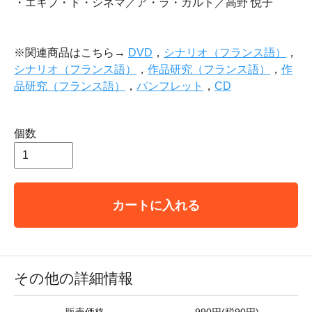
・エキプ・ド・シネマ／ア・ラ・カルト／高野 悦子
※関連商品はこちら→
DVD
，
シナリオ（フランス語）
，
シナリオ（フランス語）
，
作品研究（フランス語）
，
作
品研究（フランス語）
，
パンフレット
，
CD
個数
カートに入れる
その他の詳細情報