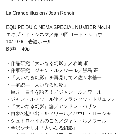
La Grande illusion / Jean Renoir
EQUIPE DU CINEMA SPECIAL NUMBER No.14
エキプ・ド・シネマ／第10回ロード・ショウ
10/1976 岩波ホール
B5判 40p
・作品研究『大いなる幻影』／岩崎 昶
・作家研究 ジャン・ルノワール／飯島 正
・『大いなる幻影』を再見して／佐々木基一
・―解説―『大いなる幻影』
・巨匠・自作を語る！／ジャン・ルノワール
・ジャン・ルノワール論／フランソワ・トリュフォー
・『大いなる幻影』論／アンドレ・バザン
・白象の想い出・ルノワール／パウロ・ローシャ
・シュトロハイムのこと／ジャン・ルノワール
・全訳シナリオ『大いなる幻影』