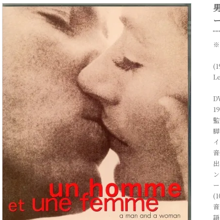
※
(
L
D
1
監
脚
イ
音
出
ン
ー
(
音
語