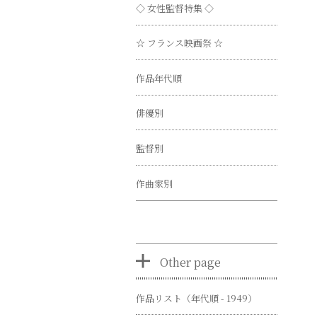
◇ 女性監督特集 ◇
☆ フランス映画祭 ☆
作品年代順
俳優別
監督別
作曲家別
Other page
作品リスト（年代順 - 1949）