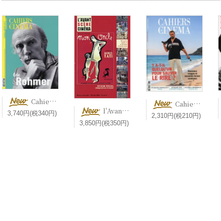
Cahiers du cinéma Hors-série Cinéaste N°7 Éric Rohmer 【新刊】 エリック・ロメール特集号
Cahiers du cinéma n° 833【新刊】 Y a-t-il quelqu’un pour sauver le rire ? コメディ映画
l'Avant-Scène Cinéma n° 733 Mon oncle ぼくの伯父さん【新刊】 Jacques Tati ジャック・タチ
3,740円(税340円)
2,310円(税210円)
3,850円(税350円)