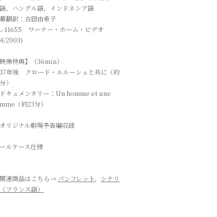
語，ハングル語，インドネシア語
幕翻訳：古田由希子
L-11655 ワーナー・ホーム・ビデオ
4/2003)
映像特典】（36min）
37年後 クロード・ルルーシュと共に（約
3分）
ドキュメンタリー：Un homme et une
emme（約23分）
オリジナル劇場予告編収録
ールケース仕様
関連商品はこちら→
パンフレット
，
シナリ
（フランス語）