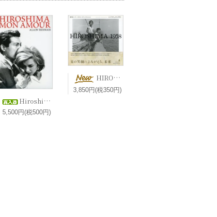
HIROSHIMA 1958 港千尋＋マリー＝クリスティーヌ・ドゥ・ナヴァセル 編 エマニュエル・リヴァ 写真【新刊】
3,850円(税350円)
Hiroshima, mon amour 二十四時間の情事 ヒロシマモナムール (1959) / Alain Resnais アラン・レネ 2DVD
5,500円(税500円)