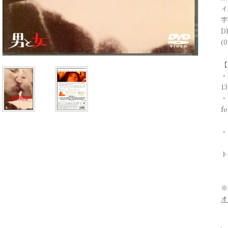
イ
字
D
(0
【
・
1
・
f
・
ト
※
オ