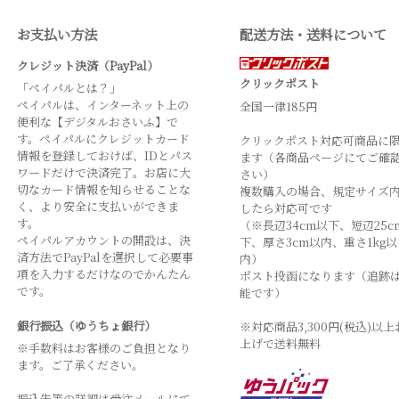
お支払い方法
配送方法・送料について
クレジット決済（PayPal）
クリックポスト
「ペイパルとは？」
ペイパルは、インターネット上の
全国一律185円
便利な【デジタルおさいふ】で
す。ペイパルにクレジットカード
クリックポスト対応可商品に
情報を登録しておけば、IDとパス
ます（各商品ページにてご確
ワードだけで決済完了。お店に大
さい）
切なカード情報を知らせることな
複数購入の場合、規定サイズ
く、より安全に支払いができま
したら対応可です
す。
（※長辺34cm以下、短辺25c
ペイパルアカウントの開設は、決
下、厚さ3cm以内、重さ1kg以
済方法でPayPalを選択して必要事
内）
項を入力するだけなのでかんたん
ポスト投函になります（追跡
です。
能です）
銀行振込（ゆうちょ銀行）
※対応商品3,300円(税込)以上
上げで送料無料
※手数料はお客様のご負担となり
ます。ご了承ください。
振込先等の詳細は受注メールにて