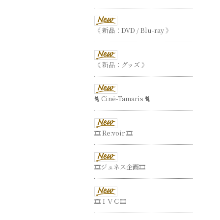
《 新品：DVD / Blu-ray 》
《 新品：グッズ 》
🐈 Ciné-Tamaris 🐈
🎞 Re:voir 🎞
🎞ジュネス企画🎞
🎞ＩＶＣ🎞