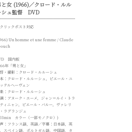
男と女 (1966)／クロード・ルル
ーシュ監督 DVD
クリックポスト対応
1966) Un homme et une femme / Claude
eouch
VD 国内版
966年「男と女」
督・撮影：クロード・ルルーシュ
本：クロード・ルルーシュ，ピエール・ユ
ッテルへーヴェン
楽：クロード・ルルーシュ
演：アヌーク・エーメ，ジャン＝ルイ・トラ
ティニャン，ピエール・バルー，ヴァレリ
・ラグランジュ
103min カラー（一部モノクロ）)
声：フランス語，英語／字幕：日本語，英
，スペイン語，ポルトガル語，中国語，タ