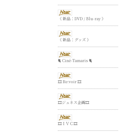
《 新品：DVD / Blu-ray 》
《 新品：グッズ 》
🐈 Ciné-Tamaris 🐈
🎞 Re:voir 🎞
🎞ジュネス企画🎞
🎞ＩＶＣ🎞