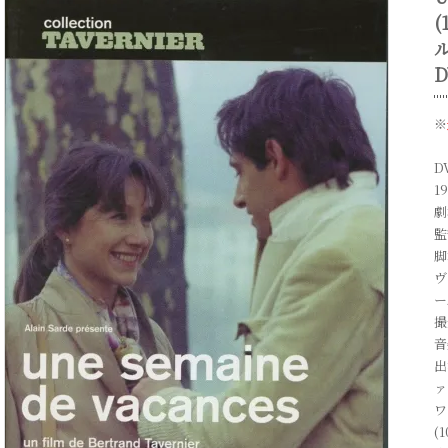
(
D
※
D
1
劇
監
脚
ヴ
ー
撮
音
出
ァ
ワ
(