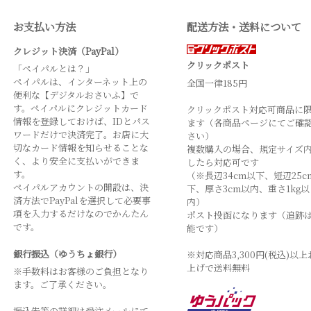
お支払い方法
配送方法・送料について
クレジット決済（PayPal）
クリックポスト
「ペイパルとは？」
ペイパルは、インターネット上の
全国一律185円
便利な【デジタルおさいふ】で
す。ペイパルにクレジットカード
クリックポスト対応可商品に
情報を登録しておけば、IDとパス
ます（各商品ページにてご確
ワードだけで決済完了。お店に大
さい）
切なカード情報を知らせることな
複数購入の場合、規定サイズ
く、より安全に支払いができま
したら対応可です
す。
（※長辺34cm以下、短辺25c
ペイパルアカウントの開設は、決
下、厚さ3cm以内、重さ1kg以
済方法でPayPalを選択して必要事
内）
項を入力するだけなのでかんたん
ポスト投函になります（追跡
です。
能です）
銀行振込（ゆうちょ銀行）
※対応商品3,300円(税込)以上
上げで送料無料
※手数料はお客様のご負担となり
ます。ご了承ください。
振込先等の詳細は受注メールにて