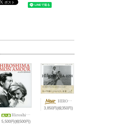
HIROSHIMA 1958 港千尋＋マリー＝クリスティーヌ・ドゥ・ナヴァセル 編 エマニュエル・リヴァ 写真【新刊】
3,850円(税350円)
Hiroshima, mon amour 二十四時間の情事 ヒロシマモナムール (1959) / Alain Resnais アラン・レネ 2DVD
5,500円(税500円)