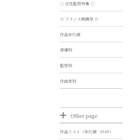
◇ 女性監督特集 ◇
☆ フランス映画祭 ☆
作品年代順
俳優別
監督別
作曲家別
Other page
作品リスト（年代順 - 1949）