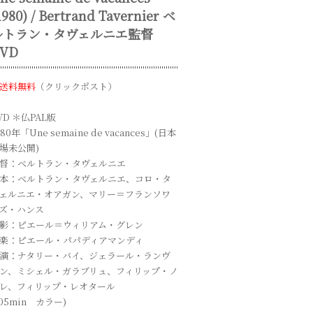
1980) / Bertrand Tavernier ベ
ルトラン・タヴェルニエ監督
VD
送料無料
（クリックポスト）
VD ＊仏PAL版
980年「Une semaine de vacances」(日本
場未公開)
督：ベルトラン・タヴェルニエ
本：ベルトラン・タヴェルニエ、コロ・タ
ェルニエ・オアガン、マリー＝フランソワ
ズ・ハンス
影：ピエール＝ウィリアム・グレン
楽：ピエール・パパディアマンディ
演：ナタリー・バイ、ジェラール・ランヴ
ン、ミシェル・ガラブリュ、フィリップ・ノ
レ、フィリップ・レオタール
105min カラー)