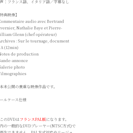
声：フランス語、イタリア語／字幕なし
特典映像】
Commentaire audio avec Bertrand
vernier, Nathalie Baye et Pierre-
lliam Glenn (chef opérateur)
Archives : Sur le tournage, document
A (12min)
Notes de production
 Bande-annonce
Galerie photo
Filmographies
本未公開の貴重な映像作品です。
ールケース仕様
このDVDは
フランスPAL版
になります。
内の一般的なDVDプレーヤー(NTSC方式)で
再生できません。PAL方式対応やリージョ