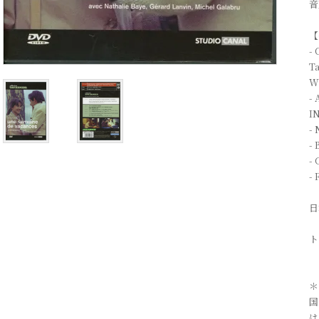
音
【
- 
Ta
Wi
- 
IN
- 
-
- 
- 
日
ト
＊
国
は