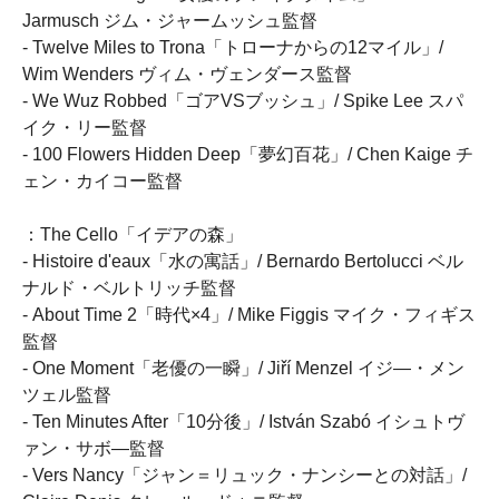
Jarmusch ジム・ジャームッシュ監督
- Twelve Miles to Trona「トローナからの12マイル」/
Wim Wenders ヴィム・ヴェンダース監督
- We Wuz Robbed「ゴアVSブッシュ」/ Spike Lee スパ
イク・リー監督
- 100 Flowers Hidden Deep「夢幻百花」/ Chen Kaige チ
ェン・カイコー監督
：The Cello「イデアの森」
- Histoire d'eaux「水の寓話」/ Bernardo Bertolucci ベル
ナルド・ベルトリッチ監督
- About Time 2「時代×4」/ Mike Figgis マイク・フィギス
監督
- One Moment「老優の一瞬」/ Jiří Menzel イジ―・メン
ツェル監督
- Ten Minutes After「10分後」/ István Szabó イシュトヴ
ァン・サボ―監督
- Vers Nancy「ジャン＝リュック・ナンシーとの対話」/