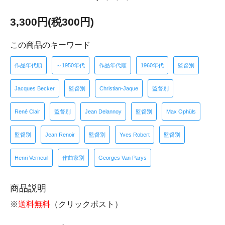
3,300円(税300円)
この商品のキーワード
作品年代順
～1950年代
作品年代順
1960年代
監督別
Jacques Becker
監督別
Christian-Jaque
監督別
René Clair
監督別
Jean Delannoy
監督別
Max Ophüls
監督別
Jean Renoir
監督別
Yves Robert
監督別
Henri Verneuil
作曲家別
Georges Van Parys
商品説明
※
送料無料
（クリックポスト）